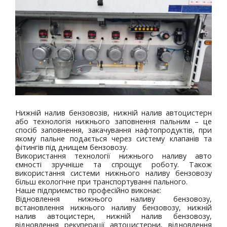
Нижній налив бензовозів, нижній налив автоцистерн
або технологія нижнього заповнення пальним – це
спосіб заповнення, закачування нафтопродуктів, при
якому пальне подається через систему клапанів та
фітингів під днищем бензовозу.
Використання технології нижнього наливу авто
ємності зручніше та спрощує роботу. Також
використання системи нижнього наливу бензовозу
більш екологічне при транспортуванні пального.
Наше підприємство професійно виконає:
Відновлення нижнього наливу бензовозу,
встановлення нижнього наливу бензовозу, нижній
налив автоцистерн, нижній налив бензовозу,
відновлення рекуперації автоцистерни, відновлення